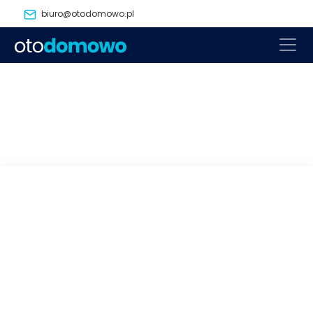
biuro@otodomowo.pl
powrót
następny