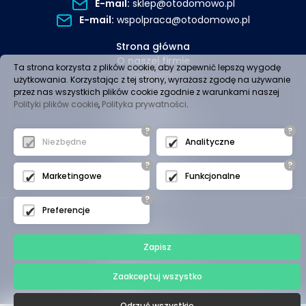
E-mail:
sklep@otodomowo.pl
E-mail:
wspolpraca@otodomowo.pl
Strona główna
O naszej firmie
Ta strona korzysta z plików cookie, aby zapewnić lepszą wygodę
Regulamin
użytkowania. Korzystając z tej strony, wyrażasz zgodę na używanie
Dostawa
przez nas wszystkich plików cookie zgodnie z warunkami naszej
Płatności
Polityki plików cookie
,
Polityka prywatności
.
Polityka prywatności
?
?
Kontakt
Niezbędne
Analityczne
Oferta produktów
Logowanie
?
?
Rejestracja
Marketingowe
Funkcjonalne
Koszyk
?
Preferencje
(c)2024 -
otodomowo.pl
Zapisz
- - - - - - - - -
Projekt i wykonanie:
Zaakceptuj wszystko
Odrzuć wszystkie