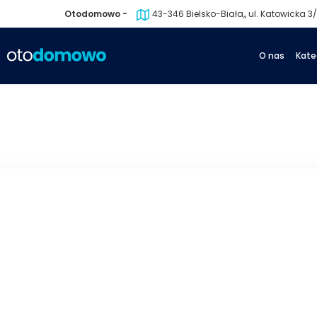
Otodomowo -
43-346 Bielsko-Biała,, ul. Katowicka 3/1
O nas
Kate
powrót
następny