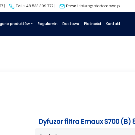
7 |
Tel.:
+48 533 399 777
|
E-mail:
biuro@otodomowo.pl
gorie produktów
Regulamin
Dostawa
Płatności
Kontakt
Dyfuzor filtra Emaux S700 (B) 