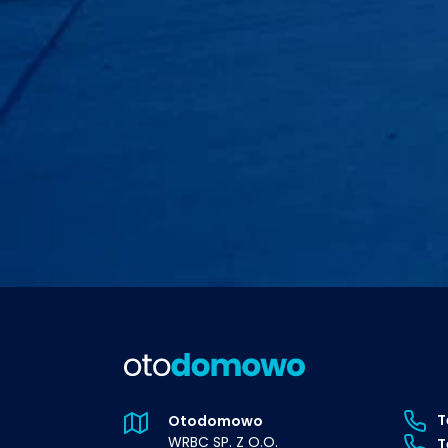
T
Otodomowo
WRBC SP. Z O.O.
T