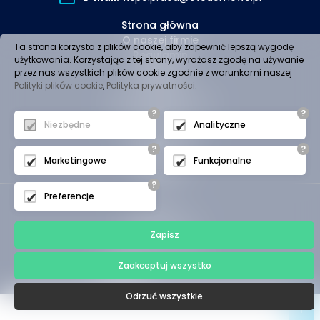
Strona główna
O naszej firmie
Ta strona korzysta z plików cookie, aby zapewnić lepszą wygodę
Regulamin
użytkowania. Korzystając z tej strony, wyrażasz zgodę na używanie
Dostawa
przez nas wszystkich plików cookie zgodnie z warunkami naszej
Płatności
Polityki plików cookie
,
Polityka prywatności
.
Polityka prywatności
?
?
Kontakt
Niezbędne
Analityczne
Oferta produktów
Logowanie
?
?
Rejestracja
Marketingowe
Funkcjonalne
Koszyk
?
Preferencje
(c)2024 -
otodomowo.pl
Zapisz
- - - - - - - - -
Projekt i wykonanie:
Zaakceptuj wszystko
Odrzuć wszystkie