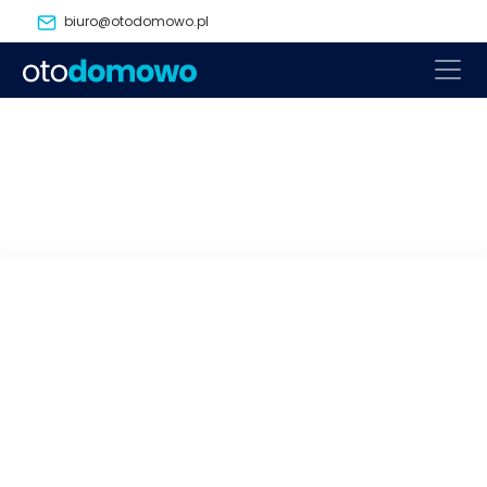
biuro@otodomowo.pl
powrót
następny