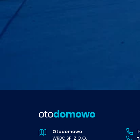
T
Otodomowo
WRBC SP. Z O.O.
T