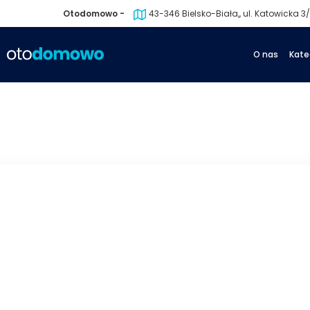
Otodomowo -
43-346 Bielsko-Biała,, ul. Katowicka 3/1
O nas
Kate
powrót
następny