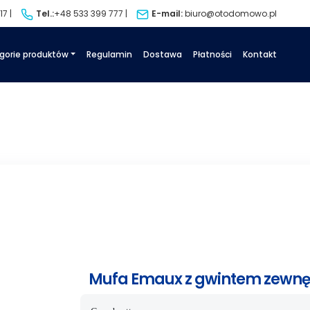
7 |
Tel.:
+48 533 399 777
|
E-mail:
biuro@otodomowo.pl
gorie produktów
Regulamin
Dostawa
Płatności
Kontakt
Mufa Emaux z gwintem zewnęt