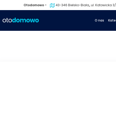
Otodomowo -
43-346 Bielsko-Biała,, ul. Katowicka 3/1
O nas
Kate
powrót
następny