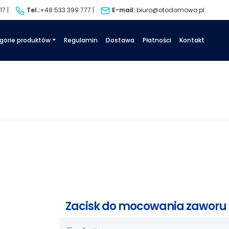
7 |
Tel.:
+48 533 399 777
|
E-mail:
biuro@otodomowo.pl
gorie produktów
Regulamin
Dostawa
Płatności
Kontakt
Zacisk do mocowania zawor