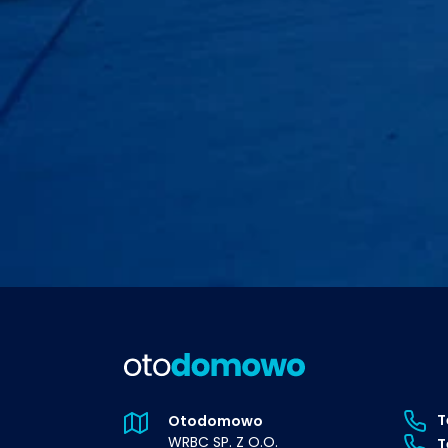
T
Otodomowo
WRBC SP. Z O.O.
T